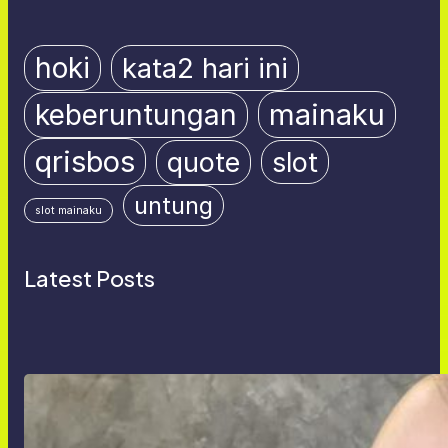
hoki
kata2 hari ini
mainaku
keberuntungan
qrisbos
quote
slot
untung
slot mainaku
Latest Posts
Berita Quote Harian & Motivasi
Hoki Terbaik Update by mainaku