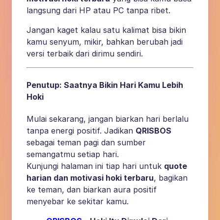
langsung dari HP atau PC tanpa ribet.
Jangan kaget kalau satu kalimat bisa bikin
kamu senyum, mikir, bahkan berubah jadi
versi terbaik dari dirimu sendiri.
Penutup: Saatnya Bikin Hari Kamu Lebih
Hoki
Mulai sekarang, jangan biarkan hari berlalu
tanpa energi positif. Jadikan
QRISBOS
sebagai teman pagi dan sumber
semangatmu setiap hari.
Kunjungi halaman ini tiap hari untuk
quote
harian dan motivasi hoki terbaru
, bagikan
ke teman, dan biarkan aura positif
menyebar ke sekitar kamu.