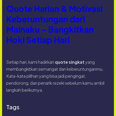
Quote Harian & Motivasi
Keberuntungan dari
Mainaku – Bangkitkan
Hoki Setiap Hari
Setiap hari, kami hadirkan
quote singkat
yang
membangkitkan semangat dan keberuntunganmu.
Kata-kata pilihan yang bisa jadi pengingat,
pendorong, dan penarik rezeki sebelum kamu ambil
langkah berikutnya.
Tags