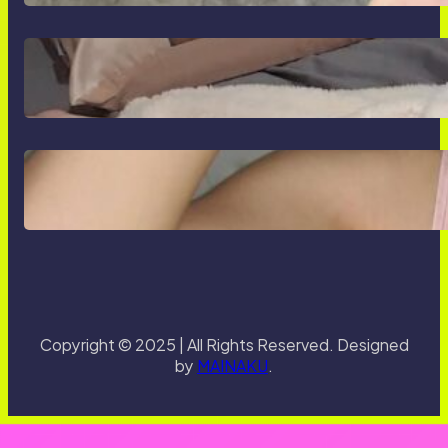
Quote Harian & Motivasi Hoki
Terbaik Update by QRISBOS
Quote Harian & Motivasi Pembawa
Keberuntungan – mainaku
Copyright © 2025 | All Rights Reserved. Designed
by
MAINAKU
.