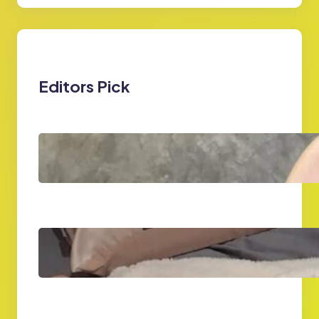
Editors Pick
Berita Quote Harian &
Motivasi Hoki Terbaik
Update by mainaku
Quote Harian &
Motivasi Hoki Terbaik
Update by QRISBOS