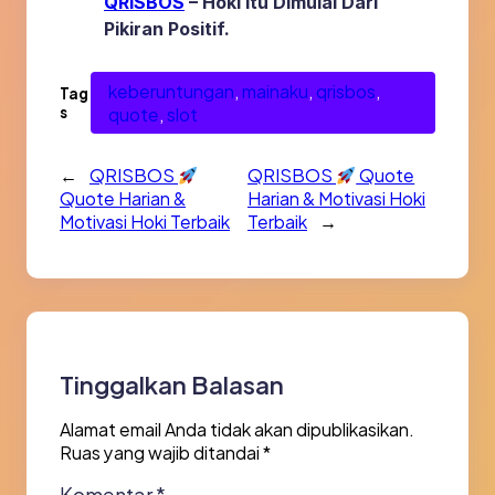
QRISBOS
– Hoki Itu Dimulai Dari
Pikiran Positif.
keberuntungan
, 
mainaku
, 
qrisbos
, 
Tag
s
quote
, 
slot
←
QRISBOS
QRISBOS
Quote
Quote Harian &
Harian & Motivasi Hoki
Motivasi Hoki Terbaik
Terbaik
→
Tinggalkan Balasan
Alamat email Anda tidak akan dipublikasikan.
Ruas yang wajib ditandai
*
Komentar
*