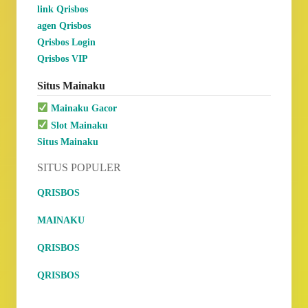
link Qrisbos
agen Qrisbos
Qrisbos Login
Qrisbos VIP
Situs Mainaku
Mainaku Gacor
Slot Mainaku
Situs Mainaku
SITUS POPULER
QRISBOS
MAINAKU
QRISBOS
QRISBOS