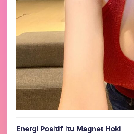
Energi Positif Itu Magnet Hoki