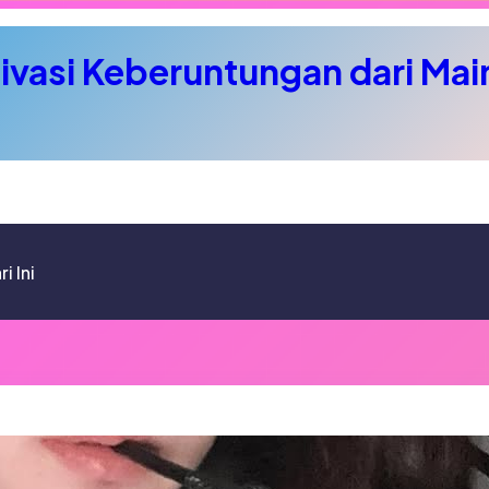
ivasi Keberuntungan dari Mai
 Ini