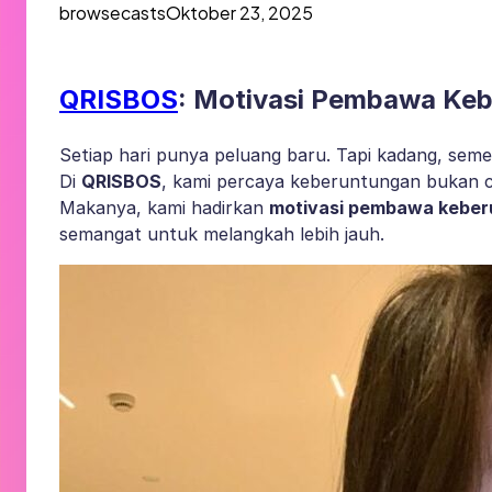
browsecasts
Oktober 23, 2025
QRISBOS
: Motivasi Pembawa Keb
Setiap hari punya peluang baru. Tapi kadang, sem
Di
QRISBOS
, kami percaya keberuntungan bukan c
Makanya, kami hadirkan
motivasi pembawa keberu
semangat untuk melangkah lebih jauh.