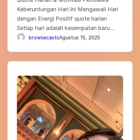
Keberuntungan Hari Ini Mengawali Hari
dengan Energi Positif quote harian
Setiap hari adalah kesempatan baru…
browsecasts
Agustus 15, 2025