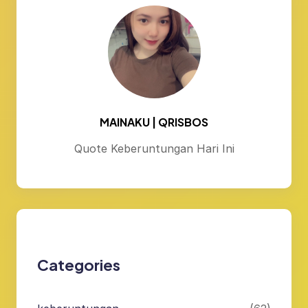
MAINAKU | QRISBOS
Quote Keberuntungan Hari Ini
Categories