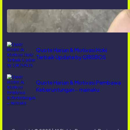
Berita Quote Harian & Motivasi
Hoki Terbaik Update by mainaku
Quote Harian & Motivasi Hoki
Terbaik Update by QRISBOS
Quote Harian & Motivasi Pembawa
Keberuntungan – mainaku