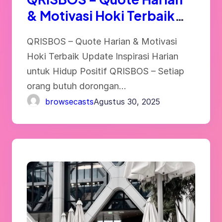
& Motivasi Hoki Terbaik
Update
QRISBOS – Quote Harian & Motivasi
Hoki Terbaik Update Inspirasi Harian
untuk Hidup Positif QRISBOS – Setiap
orang butuh dorongan…
browsecasts
Agustus 30, 2025