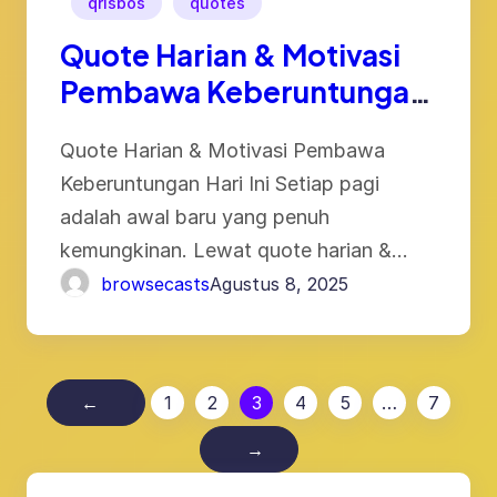
qrisbos
quotes
Quote Harian & Motivasi
Pembawa Keberuntungan
Hari Ini
Quote Harian & Motivasi Pembawa
Keberuntungan Hari Ini Setiap pagi
adalah awal baru yang penuh
kemungkinan. Lewat quote harian &…
browsecasts
Agustus 8, 2025
←
1
2
3
4
5
…
7
→