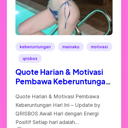
keberuntungan
mainaku
motivasi
qrisbos
Quote Harian & Motivasi
Pembawa Keberuntungan
Hari Ini
Quote Harian & Motivasi Pembawa
Keberuntungan Hari Ini – Update by
QRISBOS Awali Hari dengan Energi
Positif Setiap hari adalah…