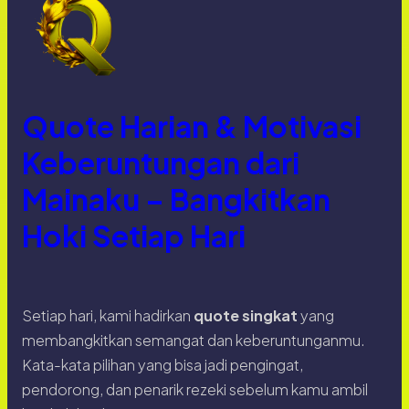
Quote Harian & Motivasi
Keberuntungan dari
Mainaku – Bangkitkan
Hoki Setiap Hari
Setiap hari, kami hadirkan
quote singkat
yang
membangkitkan semangat dan keberuntunganmu.
Kata-kata pilihan yang bisa jadi pengingat,
pendorong, dan penarik rezeki sebelum kamu ambil