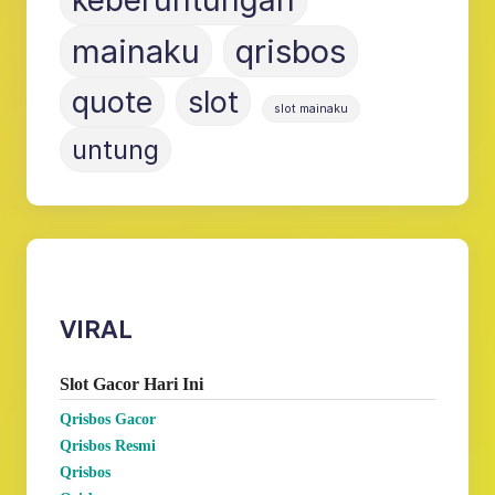
keberuntungan
mainaku
qrisbos
quote
slot
slot mainaku
untung
VIRAL
Slot Gacor Hari Ini
Qrisbos Gacor
Qrisbos Resmi
Qrisbos