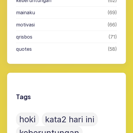
keberuntungan
(62)
mainaku
(69)
motivasi
(66)
qrisbos
(71)
quotes
(58)
Tags
hoki
kata2 hari ini