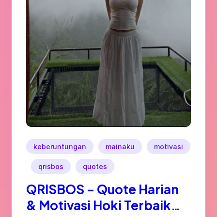
keberuntungan
mainaku
motivasi
qrisbos
quotes
QRISBOS – Quote Harian
& Motivasi Hoki Terbaik