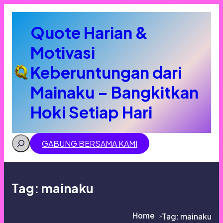
Lewati
ke
konten
Quote Harian &
Motivasi
Keberuntungan dari
Mainaku – Bangkitkan
Hoki Setiap Hari
Search
GABUNG BERSAMA KAMI
Tag:
mainaku
Home
Tag:
mainaku
>
>