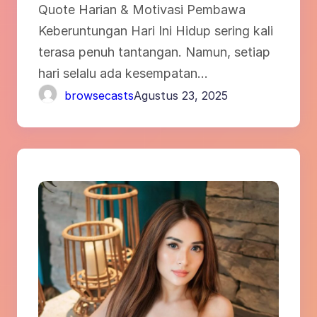
Quote Harian & Motivasi Pembawa
Keberuntungan Hari Ini Hidup sering kali
terasa penuh tantangan. Namun, setiap
hari selalu ada kesempatan…
browsecasts
Agustus 23, 2025