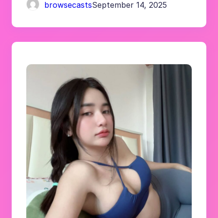
browsecasts
September 14, 2025